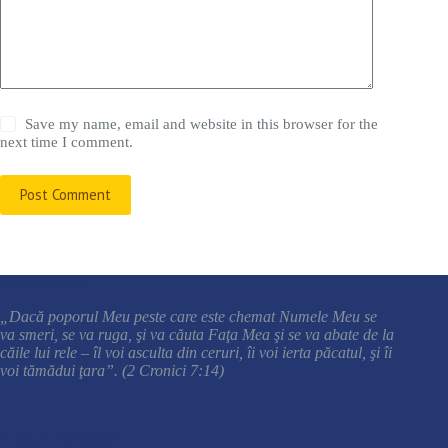
Save my name, email and website in this browser for the
next time I comment.
Post Comment
Versetul cheie
„Dacă poporul Meu peste care este chemat Numele Meu se
va smeri, se va ruga, şi va căuta Faţa Mea şi se va abate de la
căile lui rele – îl voi asculta din ceruri, îi voi ierta păcatul, şi îi
voi tămădui ţara”. (2 Cronici 7:14)
Linkuri importante