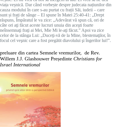
viața veșnică. Dar când vorbește despre judecata națiunilor din
cauza modului în care s-au purtat cu frații Săi, iudeii – care
sunt și frați de sânge – El spune în Matei 25:40-41: „Drept
răspuns, Împăratul le va zice: „Adevărat vă spun că, ori de
câte ori aţi făcut aceste lucruri unuia din aceşti foarte
neînsemnaţi fraţi ai Mei, Mie Mi le-aţi făcut.” Apoi va zice
celor de la stânga Lui: „Duceţi-vă de la Mine, blestemaţilor, în
focul cel veşnic care a fost pregătit diavolului şi îngerilor lui!”.
preluare din cartea Semnele vremurilor, de Rev.
Willem J.J. Glashouwer Președinte
Christians for
Israel International