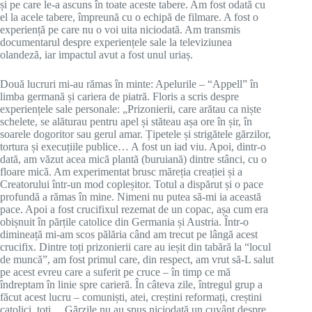
și pe care le-a ascuns în toate aceste tabere. Am fost odată cu
el la acele tabere, împreună cu o echipă de filmare. A fost o
experiență pe care nu o voi uita niciodată. Am transmis
documentarul despre experiențele sale la televiziunea
olandeză, iar impactul avut a fost unul uriaș.
Două lucruri mi-au rămas în minte: Apelurile – “Appell” în
limba germană și cariera de piatră. Floris a scris despre
experiențele sale personale: „Prizonierii, care arătau ca niște
schelete, se alăturau pentru apel și stăteau așa ore în șir, în
soarele dogoritor sau gerul amar. Țipetele și strigătele gărzilor,
tortura și execuțiile publice… A fost un iad viu. Apoi, dintr-o
dată, am văzut acea mică plantă (buruiană) dintre stânci, cu o
floare mică. Am experimentat brusc măreția creației și a
Creatorului într-un mod copleșitor. Totul a dispărut și o pace
profundă a rămas în mine. Nimeni nu putea să-mi ia această
pace. Apoi a fost crucifixul rezemat de un copac, așa cum era
obișnuit în părțile catolice din Germania și Austria. Într-o
dimineață mi-am scos pălăria când am trecut pe lângă acest
crucifix. Dintre toți prizonierii care au ieșit din tabără la “locul
de muncă”, am fost primul care, din respect, am vrut să-L salut
pe acest evreu care a suferit pe cruce – în timp ce mă
îndreptam în linie spre carieră. În câteva zile, întregul grup a
făcut acest lucru – comuniști, atei, creștini reformați, creștini
catolici, toți… Gărzile nu au spus niciodată un cuvânt despre