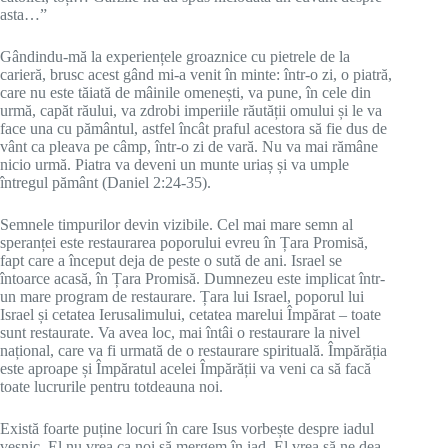
asta…”
Gândindu-mă la experiențele groaznice cu pietrele de la
carieră, brusc acest gând mi-a venit în minte: într-o zi, o piatră,
care nu este tăiată de mâinile omenești, va pune, în cele din
urmă, capăt răului, va zdrobi imperiile răutății omului și le va
face una cu pământul, astfel încât praful acestora să fie dus de
vânt ca pleava pe câmp, într-o zi de vară. Nu va mai rămâne
nicio urmă. Piatra va deveni un munte uriaș și va umple
întregul pământ (Daniel 2:24-35).
Semnele timpurilor devin vizibile. Cel mai mare semn al
speranței este restaurarea poporului evreu în Țara Promisă,
fapt care a început deja de peste o sută de ani. Israel se
întoarce acasă, în Țara Promisă. Dumnezeu este implicat într-
un mare program de restaurare. Țara lui Israel, poporul lui
Israel și cetatea Ierusalimului, cetatea marelui Împărat – toate
sunt restaurate. Va avea loc, mai întâi o restaurare la nivel
național, care va fi urmată de o restaurare spirituală. Împărăția
este aproape și Împăratul acelei Împărății va veni ca să facă
toate lucrurile pentru totdeauna noi.
Există foarte puține locuri în care Isus vorbește despre iadul
veșnic. El nu vrea ca noi să mergem în iad. El vrea să ne dea