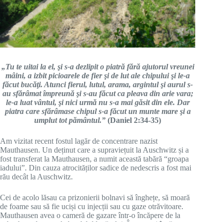
„Tu te uitai la el, şi s-a dezlipit o piatră fără ajutorul vreunei
mâini, a izbit picioarele de fier şi de lut ale chipului şi le-a
făcut bucăţi. Atunci fierul, lutul, arama, argintul şi aurul s-
au sfărâmat împreună şi s-au făcut ca pleava din arie vara;
le-a luat vântul, şi nici urmă nu s-a mai găsit din ele. Dar
piatra care sfărâmase chipul s-a făcut un munte mare şi a
umplut tot pământul.”
(Daniel 2:34-35)
Am vizitat recent fostul lagăr de concentrare nazist
Mauthausen. Un deținut care a supraviețuit la Auschwitz și a
fost transferat la Mauthausen, a numit această tabără “groapa
iadului”. Din cauza atrocităților sadice de nedescris a fost mai
rău decât la Auschwitz.
Cei de acolo lăsau ca prizonierii bolnavi să înghețe, să moară
de foame sau să fie uciși cu injecții sau cu gaze otrăvitoare.
Mauthausen avea o cameră de gazare într-o încăpere de la