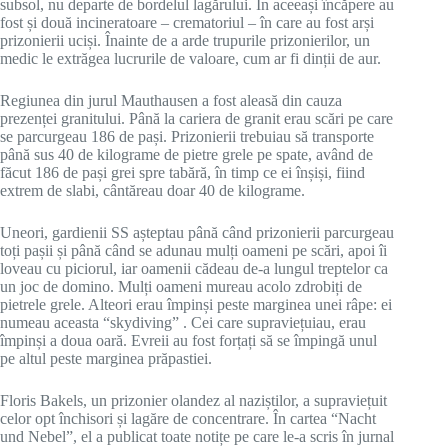
subsol, nu departe de bordelul lagărului. În aceeași încăpere au
fost și două incineratoare – crematoriul – în care au fost arși
prizonierii uciși. Înainte de a arde trupurile prizonierilor, un
medic le extrăgea lucrurile de valoare, cum ar fi dinții de aur.
Regiunea din jurul Mauthausen a fost aleasă din cauza
prezenței granitului. Până la cariera de granit erau scări pe care
se parcurgeau 186 de pași. Prizonierii trebuiau să transporte
până sus 40 de kilograme de pietre grele pe spate, având de
făcut 186 de pași grei spre tabără, în timp ce ei înșiși, fiind
extrem de slabi, cântăreau doar 40 de kilograme.
Uneori, gardienii SS așteptau până când prizonierii parcurgeau
toți pașii și până când se adunau mulți oameni pe scări, apoi îi
loveau cu piciorul, iar oamenii cădeau de-a lungul treptelor ca
un joc de domino. Mulți oameni mureau acolo zdrobiți de
pietrele grele. Alteori erau împinși peste marginea unei râpe: ei
numeau aceasta “skydiving” . Cei care supraviețuiau, erau
împinși a doua oară. Evreii au fost forțați să se împingă unul
pe altul peste marginea prăpastiei.
Floris Bakels, un prizonier olandez al naziștilor, a supraviețuit
celor opt închisori și lagăre de concentrare. În cartea “Nacht
und Nebel”, el a publicat toate notițe pe care le-a scris în jurnal