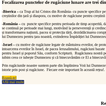
Focalizarea punctelor de rugăciune lunare are trei di
-Biserica –
ca Trup al lui Cristos din România- cu puncte specifice pent
creștinilor din țară și diaspora, cu motive de rugăciune pentru creștinii
-România –
cu puncte specifice pentru perioada de timp acoperită, d
se continuă pe perioade mai lungi, motivând la perseverență și credinc
și transformarea națiunii, pacea si protecția tării, dezrădăcinarea corup
lui Dumnezeu pentru țara noastră, extinderea Împărăției lui Dumneze
-Israel –
cu motive de rugăciune legate de mântuirea evreilor, de protecț
intoarcerea evreilor în Israel, de pacea Ierusalimului, rugăciuni baza
pentru Israel și poporul Său, conform Scripturii. Rugăciunea nostră pe
iubim ceea ce iubește Dumnezeu și că binecuvântăm ce El a binecuvân
Prin rugăciunile noastre suntem parte din împlinirea Voii lui Dumnez
istorie prin post și rugăciune. Fiecare este important în această rețea!.
Roagă-te!
Află mai multe
Re