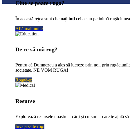
Cine se poate ruga?
În această rețea sunt chemați
toți
cei ce au pe inimă rugăciunea
Află mai multe
De ce să mă rog?
Pentru că Dumnezeu a ales să lucreze prin noi, prin rugăciunil
societate, NE VOM RUGA!
Roagă-te
Resurse
Explorează resursele noastre – cărți și cursuri – care te ajută să 
Învață să te rogi