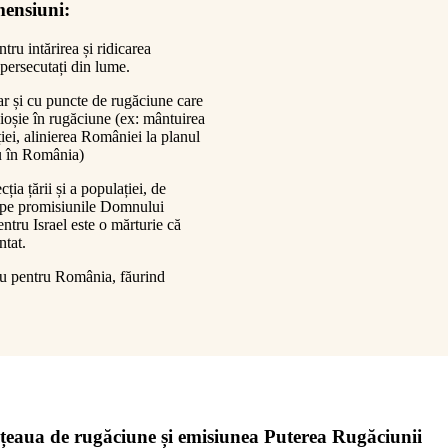
mensiuni:
ru intărirea și ridicarea
 persecutați din lume.
ar și cu puncte de rugăciune care
ioșie în rugăciune (ex: mântuirea
ției, alinierea României la planul
u în România)
ia țării și a populației, de
te pe promisiunile Domnului
ntru Israel este o mărturie că
tat.
eu pentru România, făurind
țeaua de rugăciune și emisiunea Puterea Rugăciunii