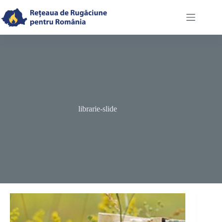
Skip
to
content
librarie-slide