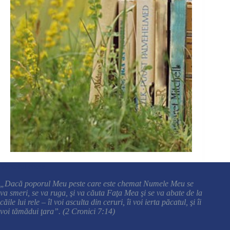
Versetul cheie
„Dacă poporul Meu peste care este chemat Numele Meu se
va smeri, se va ruga, şi va căuta Faţa Mea şi se va abate de la
căile lui rele – îl voi asculta din ceruri, îi voi ierta păcatul, şi îi
voi tămădui ţara”. (2 Cronici 7:14)