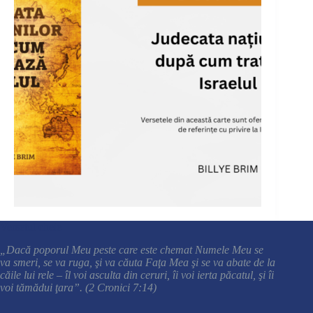
Versetul cheie
„Dacă poporul Meu peste care este chemat Numele Meu se
va smeri, se va ruga, şi va căuta Faţa Mea şi se va abate de la
căile lui rele – îl voi asculta din ceruri, îi voi ierta păcatul, şi îi
voi tămădui ţara”. (2 Cronici 7:14)