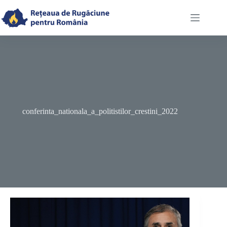
Skip
to
content
conferinta_nationala_a_politistilor_crestini_2022