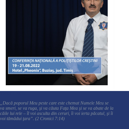
Versetul cheie
„Dacă poporul Meu peste care este chemat Numele Meu se
va smeri, se va ruga, şi va căuta Faţa Mea şi se va abate de la
căile lui rele – îl voi asculta din ceruri, îi voi ierta păcatul, şi îi
voi tămădui ţara”. (2 Cronici 7:14)