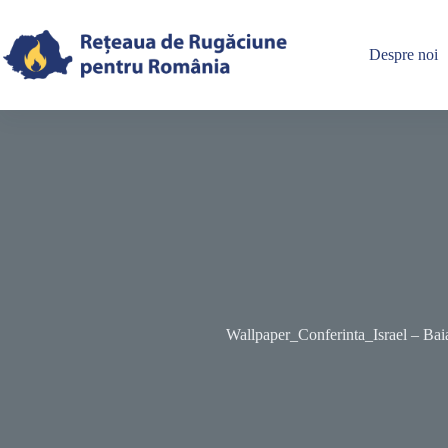
Skip
to
content
Despre noi
Wallpaper_Conferinta_Israel – Ba