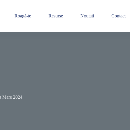
Roagă-te
Resurse
Noutati
Contact
ia Mare 2024