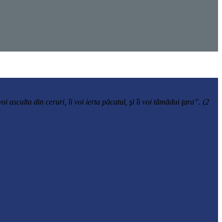
asculta din ceruri, îi voi ierta păcatul, şi îi voi tămădui ţara”. (2