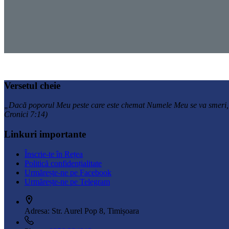
Versetul cheie
„Dacă poporul Meu peste care este chemat Numele Meu se va smeri, se va 
Cronici 7:14)
Linkuri importante
Înscrie-te în Rețea
Politică confidențialitate
Urmărește-ne pe Facebook
Urmărește-ne pe Telegram
Adresa:
Str. Aurel Pop 8, Timișoara