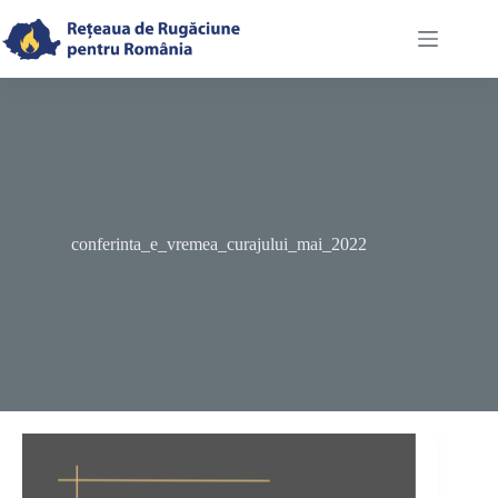
Skip
to
content
conferinta_e_vremea_curajului_mai_2022