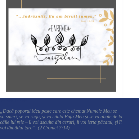
Versetul cheie
„Dacă poporul Meu peste care este chemat Numele Meu se
va smeri, se va ruga, şi va căuta Faţa Mea şi se va abate de la
căile lui rele – îl voi asculta din ceruri, îi voi ierta păcatul, şi îi
voi tămădui ţara”. (2 Cronici 7:14)