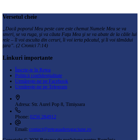
Versetul cheie
„Dacă poporul Meu peste care este chemat Numele Meu se va
smeri, se va ruga, şi va căuta Faţa Mea şi se va abate de la căile lui
rele – îl voi asculta din ceruri, îi voi ierta păcatul, şi îi voi tămădui
ţara”. (2 Cronici 7:14)
Linkuri importante
Înscrie-te în Rețea
Politică confidențialitate
Urmărește-ne pe Facebook
Urmărește-ne pe Telegram
Adresa:
Str. Aurel Pop 8, Timișoara
Phone:
0256 284912
Email:
contact@reteauaderugaciune.ro
Copyright © 2026 Rețeaua de rugăciune pentru România