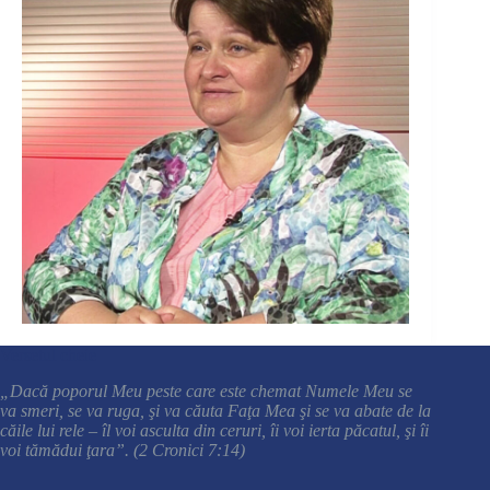
Versetul cheie
„Dacă poporul Meu peste care este chemat Numele Meu se
va smeri, se va ruga, şi va căuta Faţa Mea şi se va abate de la
căile lui rele – îl voi asculta din ceruri, îi voi ierta păcatul, şi îi
voi tămădui ţara”. (2 Cronici 7:14)