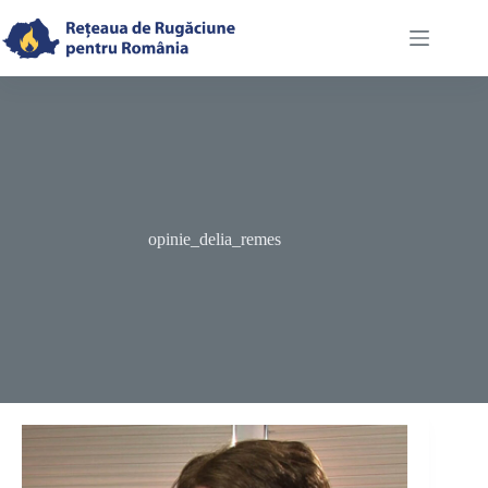
Skip
to
content
opinie_delia_remes