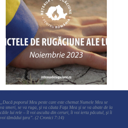
Versetul cheie
„Dacă poporul Meu peste care este chemat Numele Meu se
va smeri, se va ruga, şi va căuta Faţa Mea şi se va abate de la
căile lui rele – îl voi asculta din ceruri, îi voi ierta păcatul, şi îi
voi tămădui ţara”. (2 Cronici 7:14)