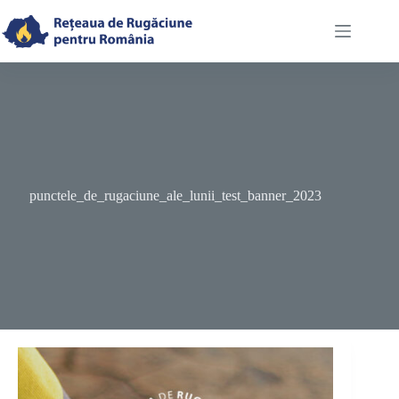
Skip
to
content
punctele_de_rugaciune_ale_lunii_test_banner_2023