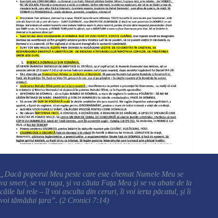
Versetul cheie
„Dacă poporul Meu peste care este chemat Numele Meu se
va smeri, se va ruga, şi va căuta Faţa Mea şi se va abate de la
căile lui rele – îl voi asculta din ceruri, îi voi ierta păcatul, şi îi
voi tămădui ţara”. (2 Cronici 7:14)