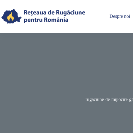
Skip
to
content
Despre noi
rugaciune-de-mijlocire-g