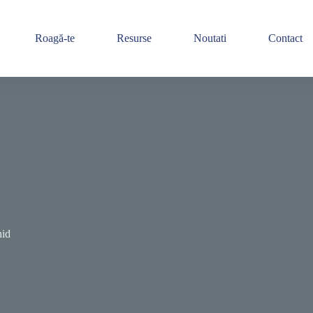
Roagă-te
Resurse
Noutati
Contact
hid