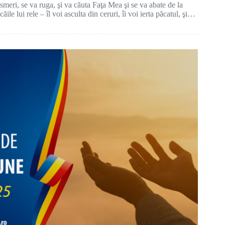
smeri, se va ruga, şi va căuta Faţa Mea şi se va abate de la
căile lui rele – îl voi asculta din ceruri, îi voi ierta păcatul, şi…