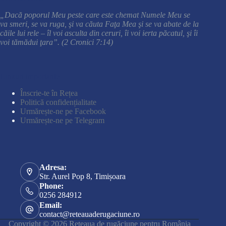
„Dacă poporul Meu peste care este chemat Numele Meu se
va smeri, se va ruga, şi va căuta Faţa Mea şi se va abate de la
căile lui rele – îl voi asculta din ceruri, îi voi ierta păcatul, şi îi
voi tămădui ţara”. (2 Cronici 7:14)
Linkuri importante
Înscrie-te în Rețea
Politică confidențialitate
Urmărește-ne pe Facebook
Urmărește-ne pe Telegram
Adresa:
Str. Aurel Pop 8, Timișoara
Phone:
0256 284912
Email:
contact@reteauaderugaciune.ro
Copyright © 2026 Rețeaua de rugăciune pentru România