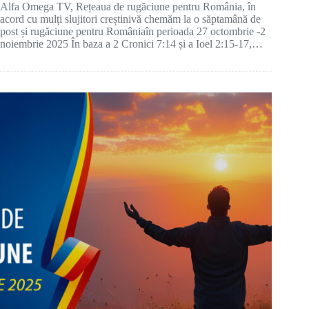
Alfa Omega TV, Rețeaua de rugăciune pentru România, în
acord cu mulți slujitori creștinivă chemăm la o săptamână de
post și rugăciune pentru Româniaîn perioada 27 octombrie -2
noiembrie 2025 În baza a 2 Cronici 7:14 și a Ioel 2:15-17,…