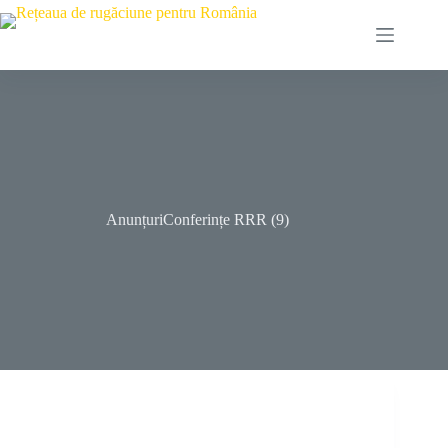
Skip
to
content
AnunțuriConferințe RRR (9)