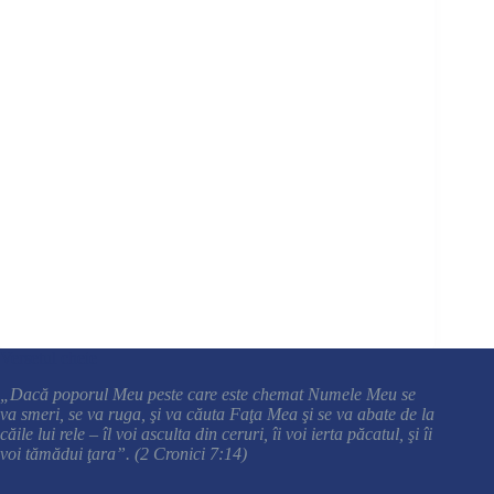
Versetul cheie
„Dacă poporul Meu peste care este chemat Numele Meu se
va smeri, se va ruga, şi va căuta Faţa Mea şi se va abate de la
căile lui rele – îl voi asculta din ceruri, îi voi ierta păcatul, şi îi
voi tămădui ţara”. (2 Cronici 7:14)