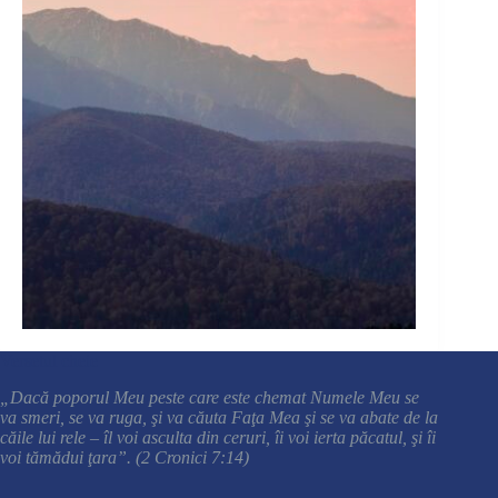
Versetul cheie
„Dacă poporul Meu peste care este chemat Numele Meu se
va smeri, se va ruga, şi va căuta Faţa Mea şi se va abate de la
căile lui rele – îl voi asculta din ceruri, îi voi ierta păcatul, şi îi
voi tămădui ţara”. (2 Cronici 7:14)