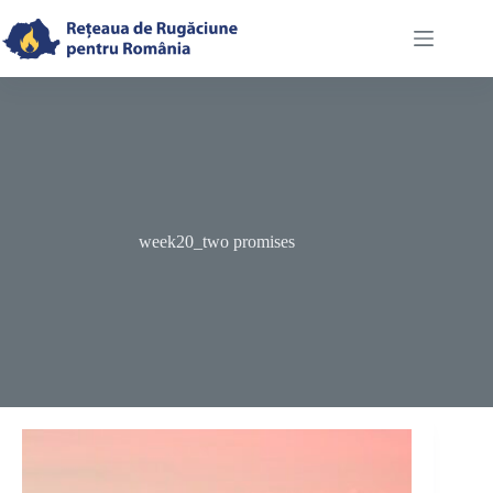
Skip
to
content
week20_two promises