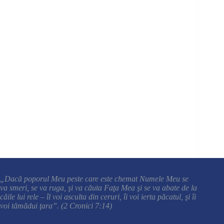
Versetul cheie
„Dacă poporul Meu peste care este chemat Numele Meu se
va smeri, se va ruga, şi va căuta Faţa Mea şi se va abate de la
căile lui rele – îl voi asculta din ceruri, îi voi ierta păcatul, şi îi
voi tămădui ţara”. (2 Cronici 7:14)