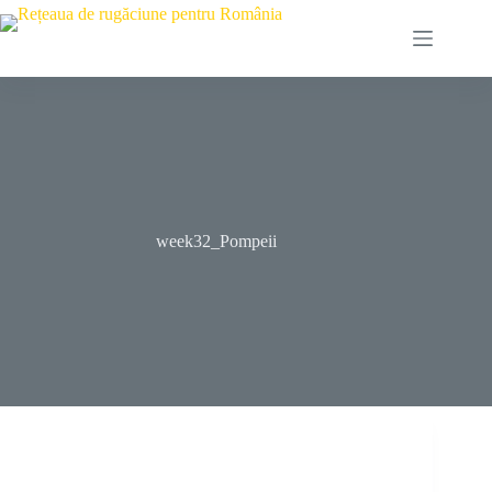
Skip
to
content
week32_Pompeii