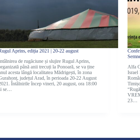
Rugul Aprins, ediția 2021 | 20-22 august
Confer
Semne
Întâlnirea de rugăciune și slujire Rugul Aprins,
organizată până anii trecuți la Ponoară, se va ține
Alfa O
anul acesta lângă localitatea Mădrigești, în zona
Israel
Gurahonț, județul Arad, în perioada 20-22 August
Români
2021. Întâlnirile încep vineri, 20 august, ora 18:00
Timișo
și se…
“Rugă
VREMU
23…