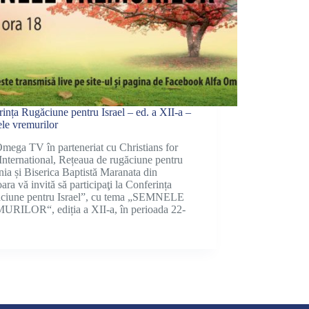
ința Rugăciune pentru Israel – ed. a XII-a –
le vremurilor
mega TV în parteneriat cu Christians for
 International, Rețeaua de rugăciune pentru
a și Biserica Baptistă Maranata din
ara vă invită să participaţi la Conferința
ciune pentru Israel”, cu tema „SEMNELE
RILOR“, ediția a XII-a, în perioada 22-