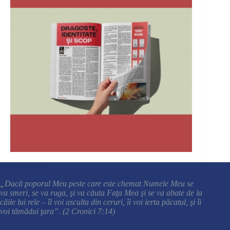
Versetul cheie
„Dacă poporul Meu peste care este chemat Numele Meu se
va smeri, se va ruga, şi va căuta Faţa Mea şi se va abate de la
căile lui rele – îl voi asculta din ceruri, îi voi ierta păcatul, şi îi
voi tămădui ţara”. (2 Cronici 7:14)