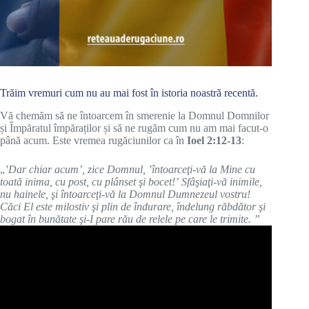
Trăim vremuri cum nu au mai fost în istoria noastră recentă.
Vă chemăm să ne întoarcem în smerenie la Domnul Domnilor
și Împăratul împăraților și să ne rugăm cum nu am mai facut-o
până acum. Este vremea rugăciunilor ca în
Ioel 2
:
12-13
:
„
ʽDar chiar acumʼ, zice Domnul, ʽîntoarceţi-vă la Mine cu
toată inima, cu post, cu plânset şi bocet!ʼ Sfâşiaţi-vă inimile,
nu hainele, şi întoarceţi-vă la Domnul Dumnezeul vostru!
Căci El este milostiv şi plin de îndurare, îndelung răbdător şi
bogat în bunătate şi-I pare rău de relele pe care le trimite. ”