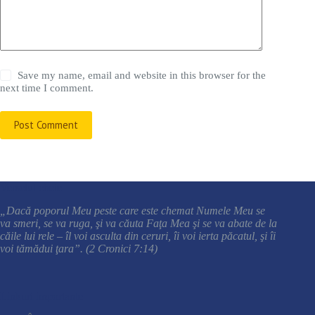
Save my name, email and website in this browser for the
next time I comment.
Post Comment
Versetul cheie
„Dacă poporul Meu peste care este chemat Numele Meu se
va smeri, se va ruga, şi va căuta Faţa Mea şi se va abate de la
căile lui rele – îl voi asculta din ceruri, îi voi ierta păcatul, şi îi
voi tămădui ţara”. (2 Cronici 7:14)
Linkuri importante