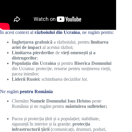
În acest context al
războiului din Ucraina
, ne rugăm pentru:
Înghețarea grabnică
a războiului, pentru
limitarea
ariei de impact
al acestui război;
L
imitarea pierderilor
de
vieți omenești și a
distrugerilor
;
P
opulația din Ucraina
și pentru
Biserica Domnului
din Ucraina: protecție, resurse pentru susținerea vieții,
pacea inimilor;
Liderii Rusiei:
schimbarea deciziilor lor.
Ne rugăm
pentru România
Chemăm
Numele Domnului Isus Hristos
peste
România și ne rugăm pentru
mântuirea sufletelor;
Pacea și protecția țării și a populației; stabilitate,
siguranță în interior și la granițe;
protecția
infrastructurii țării
(comunicații, drumuri, poduri,