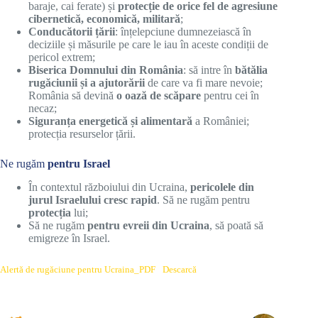
baraje, cai ferate) și
protecție de orice fel de agresiune
cibernetică, economică, militară
;
Conducătorii țării
: înțelepciune dumnezeiască în
deciziile și măsurile pe care le iau în aceste condiții de
pericol extrem;
Biserica Domnului din România
: să intre în
bătălia
rugăciunii și a ajutorări
i
de care va fi mare nevoie;
România să devină
o oază de scăpare
pentru cei în
necaz;
Siguranța energetică și alimentară
a României;
protecția resurselor țării.
Ne rugăm
pentru Israel
În contextul războiului din Ucraina,
pericolele din
jurul Israelului cresc rapid
. Să ne rugăm pentru
protecția
lui;
Să ne rugăm
pentru evreii din Ucraina
, să poată să
emigreze în Israel.
Alertă de rugăciune pentru Ucraina_PDF
Descarcă