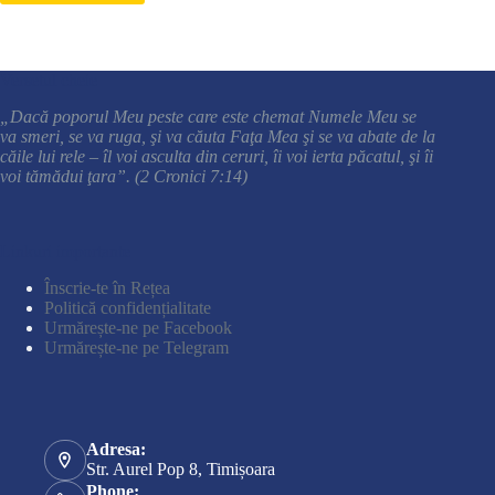
Versetul cheie
„Dacă poporul Meu peste care este chemat Numele Meu se
va smeri, se va ruga, şi va căuta Faţa Mea şi se va abate de la
căile lui rele – îl voi asculta din ceruri, îi voi ierta păcatul, şi îi
voi tămădui ţara”. (2 Cronici 7:14)
Linkuri importante
Înscrie-te în Rețea
Politică confidențialitate
Urmărește-ne pe Facebook
Urmărește-ne pe Telegram
Adresa:
Str. Aurel Pop 8, Timișoara
Phone: