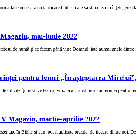
rmă face necesară o clarificare biblică care să stimuleze o înțelegere cla
 Magazin, mai-iunie 2022
evreiești de nuntă și ce facem până vine Domnul: iată numai unele dintr
erinței pentru femei „În așteptarea Mirelui”
 dificile îți produce teamă, vino la a 8-a ediție a conferinței pentru fe
TV Magazin, martie-aprilie 2022
rezentate în Biblie și cum pot fi aplicate practic, de fiecare dintre noi. D