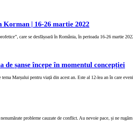
h Korman | 16-26 martie 2022
profetice”, care se desfășoară în România, în perioada 16-26 martie 2022.
tea de șanse începe în momentul concepției
ste tema Marșului pentru viață din acest an. Este al 12-lea an în care ev
 nenumărate probleme cauzate de conflict. Au nevoie pace, și ne rugăm p