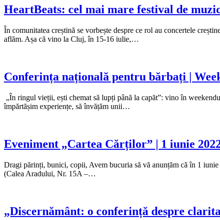
HeartBeats: cel mai mare festival de muzic
În comunitatea creștină se vorbește despre ce rol au concertele creștine
aflăm. Așa că vino la Cluj, în 15-16 iulie,…
Conferința națională pentru bărbați | Wee
„În ringul vieții, ești chemat să lupți până la capăt”: vino în weekendu
împărtășim experiențe, să învățăm unii…
Eveniment „Cartea Cărților” | 1 iunie 202
Dragi părinți, bunici, copii, Avem bucuria să vă anunțăm că în 1 iuni
(Calea Aradului, Nr. 15A –…
„Discernământ: o conferință despre clarita