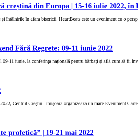
ă creștină din Europa | 15-16 iulie 2022, î
 și întâlnirile în afara bisericii. HeartBeats este un eveniment cu o per
kend Fără Regrete: 09-11 iunie 2022
l 09-11 iunie, la conferința națională pentru bărbați și află cum să fii 
2
e 2022, Centrul Creștin Timișoara organizează un mare Eveniment Cartea 
te profetică” | 19-21 mai 2022