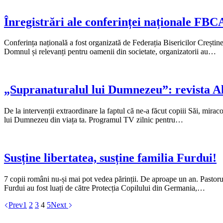
Înregistrări ale conferinței naționale FBC
Conferința națională a fost organizată de Federația Bisericilor Creștin
Domnul și relevanți pentru oamenii din societate, organizatorii au…
„Supranaturalul lui Dumnezeu”: revista A
De la intervenții extraordinare la faptul că ne-a făcut copiii Săi, miraco
lui Dumnezeu din viața ta. Programul TV zilnic pentru…
Susține libertatea, susține familia Furdui!
7 copii români nu-și mai pot vedea părinții. De aproape un an. Pastorul
Furdui au fost luați de către Protecția Copilului din Germania,…
Prev
1
2
3
4
5
Next