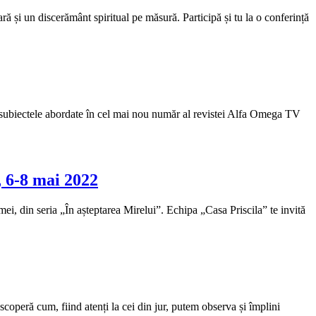
ră și un discerământ spiritual pe măsură. Participă și tu la o conferință
e subiectele abordate în cel mai nou număr al revistei Alfa Omega TV
, 6-8 mai 2022
mei, din seria „În așteptarea Mirelui”. Echipa „Casa Priscila” te invită
escoperă cum, fiind atenți la cei din jur, putem observa și împlini