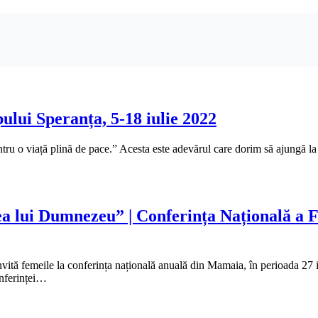
lui Speranța, 5-18 iulie 2022
tru o viață plină de pace.” Acesta este adevărul care dorim să ajungă la
a lui Dumnezeu” | Conferința Națională a Fe
nvită femeile la conferința națională anuală din Mamaia, în perioada 27 
nferinței…