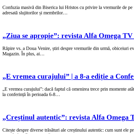
Confuzia masivă din Biserica lui Hristos cu privire la vremurile de pe u
adresată slujitorilor și membrilor…
„Ziua se apropie”: revista Alfa Omega TV
Răpire vs. a Doua Venire, știri despre vremurile din urmă, obiceiuri 
Magazin. În plus, ai…
„E vremea curajului” | a 8-a ediție a Conf
„E vremea curajului”: dacă faptul că omenirea trece prin momente atât de
la conferință în perioada 6-8…
„Creștinul autentic”: revista Alfa Omega 
Citește despre diverse trăsături ale creștinului autentic: cum sunt ele p