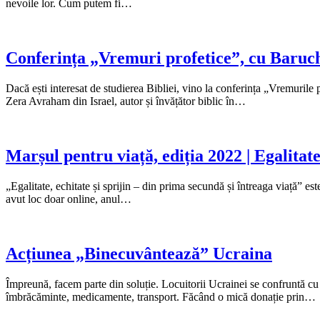
nevoile lor. Cum putem fi…
Conferința „Vremuri profetice”, cu Baruc
Dacă ești interesat de studierea Bibliei, vino la conferința „Vremurile 
Zera Avraham din Israel, autor și învățător biblic în…
Marșul pentru viață, ediția 2022 | Egalita
„Egalitate, echitate și sprijin – din prima secundă și întreaga viață” e
avut loc doar online, anul…
Acțiunea „Binecuvântează” Ucraina
Împreună, facem parte din soluție. Locuitorii Ucrainei se confruntă cu
îmbrăcăminte, medicamente, transport. Făcând o mică donație prin…