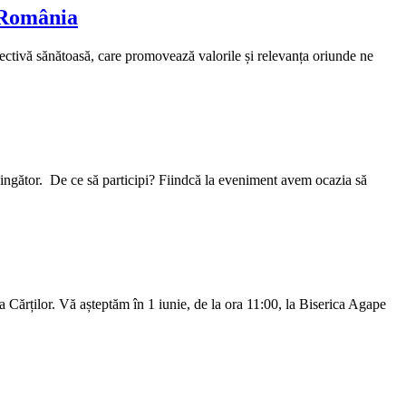
n România
spectivă sănătoasă, care promovează valorile și relevanța oriunde ne
învingător. De ce să participi? Fiindcă la eveniment avem ocazia să
Cărților. Vă așteptăm în 1 iunie, de la ora 11:00, la Biserica Agape