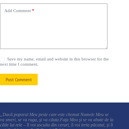
Add Comment
*
Save my name, email and website in this browser for the
next time I comment.
Post Comment
Versetul cheie
„Dacă poporul Meu peste care este chemat Numele Meu se
va smeri, se va ruga, şi va căuta Faţa Mea şi se va abate de la
căile lui rele – îl voi asculta din ceruri, îi voi ierta păcatul, şi îi