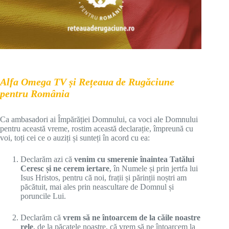
Alfa Omega TV și Rețeaua de Rugăciune
pentru România
Ca ambasadori ai Împărăției Domnului, ca voci ale Domnului
pentru această vreme, rostim această declarație, împreună cu
voi, toți cei ce o auziți și sunteți în acord cu ea:
Declarăm azi că
venim cu smerenie înaintea Tatălui
Ceresc și ne cerem iertare
, în Numele și prin jertfa lui
Isus Hristos, pentru că noi, frații și părinții noștri am
păcătuit, mai ales prin neascultare de Domnul și
poruncile Lui.
Declarăm că
vrem să ne întoarcem de la căile noastre
rele
, de la păcatele noastre, că vrem să ne întoarcem la