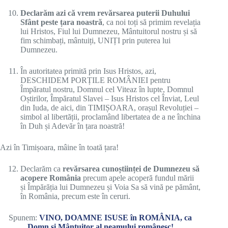
Declarăm azi că vrem revărsarea puterii Duhului
Sfânt peste țara noastră
, ca noi toți să primim revelația
lui Hristos, Fiul lui Dumnezeu, Mântuitorul nostru și să
fim schimbați, mântuiți, UNIȚI prin puterea lui
Dumnezeu.
În autoritatea primită prin Isus Hristos, azi,
DESCHIDEM PORȚILE ROMÂNIEI pentru
Împăratul nostru, Domnul cel Viteaz în lupte, Domnul
Oștirilor, Împăratul Slavei – Isus Hristos cel Înviat, Leul
din Iuda, de aici, din TIMIȘOARA, orașul Revoluției –
simbol al libertății, proclamând libertatea de a ne închina
în Duh și Adevăr în țara noastră!
Azi în Timișoara, mâine în toată țara!
Declarăm ca
revărsarea cunoștiinței de Dumnezeu să
acopere România
precum apele acoperă fundul mării
și Împărăția lui Dumnezeu și Voia Sa să vină pe pământ,
în România, precum este în ceruri.
Spunem:
VINO, DOAMNE ISUSE în ROMÂNIA, ca
Domn și Mântuitor al neamului românesc!