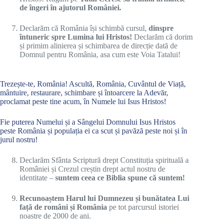
de îngeri în ajutorul României.
Declarăm că România își schimbă cursul,
dinspre
întuneric spre Lumina lui Hristos!
Declarăm că dorim
și primim alinierea și schimbarea de direcție dată de
Domnul pentru România, asa cum este Voia Tatalui!
Trezește-te, România! Ascultă, România, Cuvântul de Viață,
mântuire, restaurare, schimbare și întoarcere la Adevăr,
proclamat peste tine acum, în Numele lui Isus Hristos!
Fie puterea Numelui și a Sângelui Domnului Isus Hristos
peste România și populația ei ca scut și pavăză peste noi și în
jurul nostru!
Declarăm Sfânta Scriptură drept Constituția spirituală a
României și Crezul creștin drept actul nostru de
identitate –
suntem ceea ce Biblia spune că suntem!
Recunoaștem Harul lui Dumnezeu și bunătatea Lui
față de români și România
pe tot parcursul istoriei
noastre de 2000 de ani.