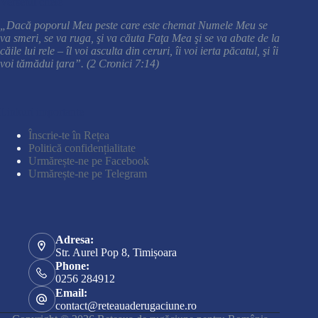
Versetul cheie
„Dacă poporul Meu peste care este chemat Numele Meu se
va smeri, se va ruga, şi va căuta Faţa Mea şi se va abate de la
căile lui rele – îl voi asculta din ceruri, îi voi ierta păcatul, şi îi
voi tămădui ţara”. (2 Cronici 7:14)
Linkuri importante
Înscrie-te în Rețea
Politică confidențialitate
Urmărește-ne pe Facebook
Urmărește-ne pe Telegram
Adresa:
Str. Aurel Pop 8, Timișoara
Phone:
0256 284912
Email:
contact@reteauaderugaciune.ro