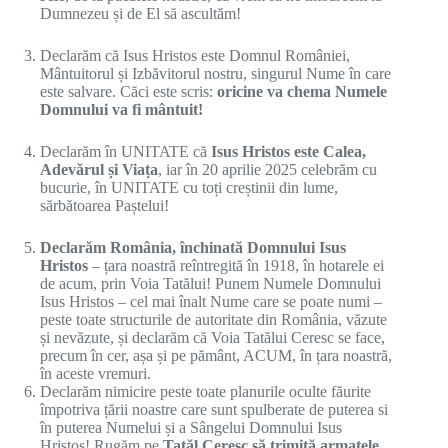
Dumnezeu și de El să ascultăm!
Declarăm că Isus Hristos este Domnul României,
Mântuitorul și Izbăvitorul nostru, singurul Nume în care
este salvare. Căci este scris:
oricine va chema Numele
Domnului va fi mântuit!
Declarăm în UNITATE că
Isus Hristos este Calea,
Adevărul și Viața
, iar în 20 aprilie 2025 celebrăm cu
bucurie, în UNITATE cu toți creștinii din lume,
sărbătoarea Paștelui!
Declarăm România, închinată Domnului Isus
Hristos
– țara noastră reîntregită în 1918, în hotarele ei
de acum, prin Voia Tatălui! Punem Numele Domnului
Isus Hristos – cel mai înalt Nume care se poate numi –
peste toate structurile de autoritate din România, văzute
și nevăzute, și declarăm că Voia Tatălui Ceresc se face,
precum în cer, așa și pe pământ, ACUM, în țara noastră,
în aceste vremuri.
Declarăm nimicire peste toate planurile oculte făurite
împotriva țării noastre care sunt spulberate de puterea si
în puterea Numelui și a Sângelui Domnului Isus
Hristos! Rugăm pe
Tatăl Ceresc să trimită armatele