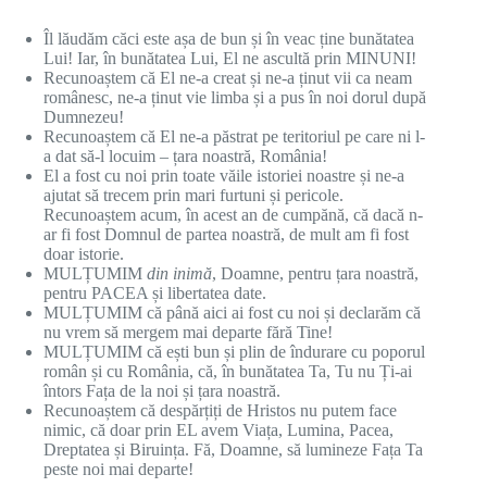
Îl lăudăm căci este așa de bun și în veac ține bunătatea
Lui! Iar, în bunătatea Lui, El ne ascultă prin MINUNI!
Recunoaștem că El ne-a creat și ne-a ținut vii ca neam
românesc, ne-a ținut vie limba și a pus în noi dorul după
Dumnezeu!
Recunoaștem că El ne-a păstrat pe teritoriul pe care ni l-
a dat să-l locuim – țara noastră, România!
El a fost cu noi prin toate văile istoriei noastre și ne-a
ajutat să trecem prin mari furtuni și pericole.
Recunoaștem acum, în acest an de cumpănă, că dacă n-
ar fi fost Domnul de partea noastră, de mult am fi fost
doar istorie.
MULȚUMIM
din inimă
, Doamne, pentru țara noastră,
pentru PACEA și libertatea date.
MULȚUMIM că până aici ai fost cu noi și declarăm că
nu vrem să mergem mai departe fără Tine!
MULȚUMIM că ești bun și plin de îndurare cu poporul
român și cu România, că, în bunătatea Ta, Tu nu Ți-ai
întors Fața de la noi și țara noastră.
Recunoaștem că despărțiți de Hristos nu putem face
nimic, că doar prin EL avem Viața, Lumina, Pacea,
Dreptatea și Biruința. Fă, Doamne, să lumineze Fața Ta
peste noi mai departe!