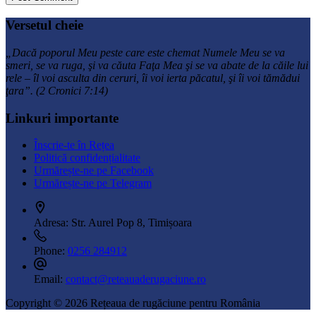
Versetul cheie
„Dacă poporul Meu peste care este chemat Numele Meu se va
smeri, se va ruga, şi va căuta Faţa Mea şi se va abate de la căile lui
rele – îl voi asculta din ceruri, îi voi ierta păcatul, şi îi voi tămădui
ţara”. (2 Cronici 7:14)
Linkuri importante
Înscrie-te în Rețea
Politică confidențialitate
Urmărește-ne pe Facebook
Urmărește-ne pe Telegram
Adresa:
Str. Aurel Pop 8, Timișoara
Phone:
0256 284912
Email:
contact@reteauaderugaciune.ro
Copyright © 2026 Rețeaua de rugăciune pentru România