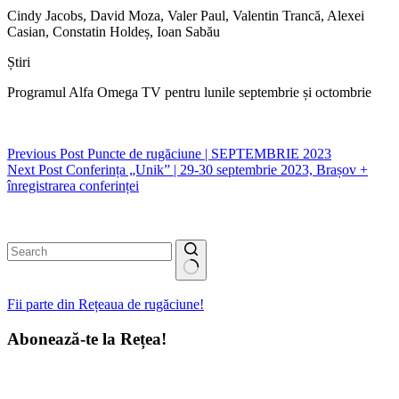
Cindy Jacobs, David Moza, Valer Paul, Valentin Trancă, Alexei
Casian, Constatin Holdeș, Ioan Sabău
Știri
Programul Alfa Omega TV pentru lunile septembrie și octombrie
Previous
Post
Puncte de rugăciune | SEPTEMBRIE 2023
Next
Post
Conferința „Unik” | 29-30 septembrie 2023, Brașov +
înregistrarea conferinței
No
results
Fii parte din Rețeaua de rugăciune!
Abonează-te la Rețea!