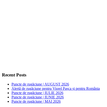
Recent Posts
Puncte de rugăciune | AUGUST 2026
Alertă de rugăciune pentru Viorel Pașca și pentru România
Puncte de rugăciune | IULIE 2026
Puncte de rugăciune | IUNIE 2026
Puncte de rugăciune | MAI 2026