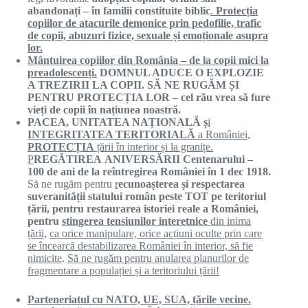
abandonați
–
î
n familii constituite biblic
.
Protecția
copiilor de atacurile demonice prin pedofilie, trafic
de copii, abuzuri fizice, sexuale și emoționale asupra
lor.
M
ântuirea
copiilor din România
– de la copii mici la
preadolescenți.
DOMNUL ADUCE O
EXPLOZIE
A TREZIRII LA COPII. S
Ă
NE
RUGĂM
Ș
I
PENTRU
PROTECȚIA
LOR – cel
rău
vrea s
ă
fure
vieți
de copii
î
n
națiunea
noastr
ă
.
PACEA, UNITATEA
NAȚIONALĂ
ș
i
INTEGRITATEA TERITORIALĂ
a României,
PROTECȚIA
țării
în interior și la granițe.
P
REGĂTIREA
ANIVERSĂRII
Centenarului –
100 de ani de la
reîntregirea
României
î
n 1 dec 1918.
Să ne rugăm pentru
r
ecunoașterea
ș
i respectarea
suveranității statului rom
â
n peste TOT pe teritoriul
țării,
pentru restaurarea istoriei reale a României,
pentru
stingerea
tensiunilor interetnice
din inima
ță
rii,
ca orice manipulare, orice
acțiuni
oculte prin care
se
î
ncearc
ă
destabilizarea
României î
n interior, s
ă
fie
nimicite
.
Să ne rugăm pentru anularea planurilor de
fragmentare a populației și a teritoriului țării!
P
arteneriatul cu NATO, UE, SUA,
ță
rile vecine.