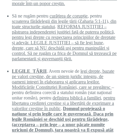
morale într-un popor creștin.
Să ne rugăm pentru
curățirea de corupție
, pentru
scoaterea fărădelegii din legile țării (Zaharia 5:1-11), din
toate structurile statului
.
REFORMA JUSTIȚIEI –
păstrarea independenței justiției față de puterea politică,
pentru legi drepte cu respectarea principiilor de dreptate
și adevăr. LEGILE JUSTIȚIEI – să fie legi bune,
drepte, care să NU deschidă uși pentru manipulări și
control. Să ne rugăm ca frica de Domnul să trezească pe
parlamentarii și guvernanții țării.
LEGILE
ȚĂ
RII
. Avem nevoie de
legi drepte, bazate
pe valori
creștine
, de un sistem juridic integru, de
oameni integri
î
n elaborarea
ș
i aplicarea legilor.
Modificările Constituției României, care se pregătesc
–
pentru definirea corectă a statului român (stat național
unitar român), pentru
definirea biblică a familiei
,
pentru
libertatea credinței creștine și a libertății de exprimare a
valorilor creștine în public
.
Domnul protejează o
națiune și prin legile care le guvernează
.
Daca prin
legile României se deschid uși pentru fărădelege,
(acceptarea – prin lege – a unor păcate numite
uriciuni de Domnul), țara noastră va fi expusă atât