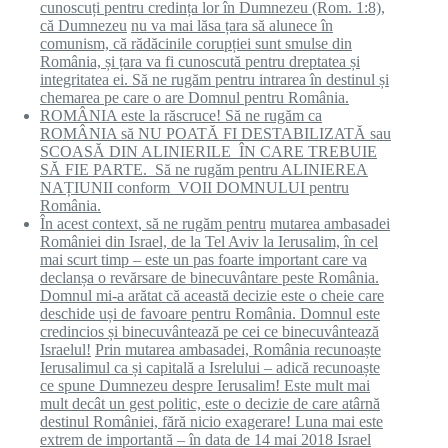
cunoscuți pentru credința lor în Dumnezeu (Rom. 1:8),
că Dumnezeu
nu va mai lăsa țara să alunece în
comunism, că rădăcinile corupției sunt smulse din
România, și țara va fi cunoscută pentru dreptatea și
integritatea ei. Să ne rugăm pentru intrarea în destinul și
chemarea pe care o are Domnul pentru România.
ROMÂNIA este la răscruce! Să ne rugăm ca
ROMÂNIA să NU POATĂ FI DESTABILIZATĂ sau
SCOASĂ DIN ALINIERILE ÎN CARE TREBUIE
SĂ FIE PARTE. Să ne rugăm pentru ALINIEREA
NAȚIUNII conform VOII DOMNULUI pentru
România.
Î
n acest context,
să ne rugăm pentru
mutarea ambasadei
României din Israel, de la Tel Aviv la Ierusalim, în cel
mai scurt timp
– este un pas foarte important care va
declanșa o revărsare de binecuvântare peste România.
Domnul mi-a arătat că această decizie este o cheie care
deschide uși de favoare pentru România. Domnul este
credincios și binecuvântează pe cei ce binecuvântează
Israelul!
Prin mutarea ambasadei, România recunoaște
Ierusalimul ca și capitală a Isrelului – adică recunoaște
ce spune Dumnezeu despre Ierusalim!
Este mult mai
mult decât un gest politic, este o decizie de care atârnă
destinul României, fără nicio exagerare! Luna mai este
extrem de importantă – în data de 14 mai 2018 Israel