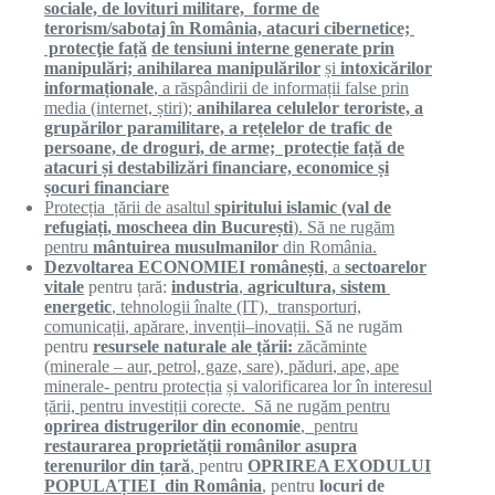
sociale, de lovituri militare, forme de
terorism/sabotaj în România, atacuri cibernetice;
protecţie f
ață
de
tensiuni interne generate prin
manipulări;
anihilarea
manipulărilor
ș
i
intoxicărilor
informaționale
, a
răspândirii
de
informații
false prin
media (internet,
ș
tiri);
anihilarea celulelor teroriste, a
grupărilor paramilitare, a rețelelor de trafic de
persoane, de droguri, de arme; protecție
fa
ță
de
atacuri
ș
i
destabilizări
financia
re,
economice
ș
i
ș
ocuri financiare
Protecția
ță
rii de asaltul
spiritului islamic (val de
refugiați
, moscheea din
București
). S
ă
ne
rugăm
pentru
mântuirea
musulmanilor
din
România
.
Dezvoltarea ECONOMIEI
românești
, a
sectoarelor
vitale
pentru țară:
industria
,
agricultura, sistem
energetic
, tehnologii
î
nalte (IT), transporturi,
comunicații
,
apărare
,
invenții
–
inovații.
S
ă ne rugăm
pentru
resursele naturale ale
ță
rii:
zăcăminte
(minerale – aur, petrol, gaze, sare),
păduri
, ape, ape
minerale- pentru
protecția
ș
i valorificarea lor
î
n interesul
ță
rii, pentru
investiții
corecte. Să ne rugăm pentru
oprirea distrugerilor din economie
, pentru
restaurarea
proprietății
românilor asupra
terenurilor din
ț
ar
ă
,
pentru
OPRIREA EXODULUI
POPULAȚIEI din
România
, pentru
locuri de