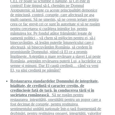
CEL ce poate să schimbe o națiune, la Cel este în
control! Este timpul să-L chemăm pe Domnul
Atotputernic să lupte cu aceste principalități demonice
de minciună, control, corupție, care afectează pe așa
mulți oameni. Să ne smerim, să ne cerem iertare pentru
ceea ce fac greșit cei ce sunt în autoritate și să ne rugăm
pentru cercetarea și curățirea inimilor lor, pentru
mântuirea lor. Pe fondul atâtor frământări legate de
oamenii politici – vă chem să mijlocim pentru ei, să-i
binecuvântăm, să legăm puterile întunericului care-i
afectează, să binecuvântăm România, să credem în
promisiunile Domnului, știind că El ce a promis
împlinește. Așteptăm o mare revărsare a slavei Lui peste
România, așteptăm revărsarea puterii Lui, a lucrărilor cu
semne și minuni. Dar El caută credință… când va veni
El, va găsi credință pe pământ?
Restaurarea standardelor Domnului de integritate,
loialitate, de credință și caracter creștin, de
credincioșie față de țară, în conducerea țării și în
societatea românească
. Să ne rugăm pentru
restaurarea integrității, onestității pentru un popor care a
fost decimat de corupție, pentru restituirea
sentimentului unității naționale într-o țară fragmentată de
dezbinări, pentru restituirea onoarei, integrității, valorilor