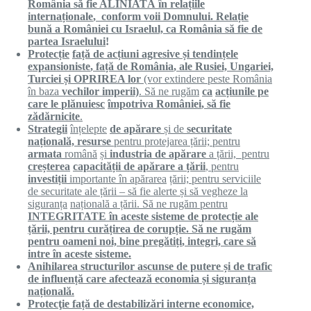
România să fie ALINIATĂ în relațiile
internaționale
, conform voii Domnului.
Relație
bun
ă
a
României
cu Israelul, ca
România
s
ă
fie de
partea Israelului
!
Protecție
fa
ță
de
acțiuni
agresive
ș
i
tendințele
expansioniste
, fa
ță
de
România
, ale Rusiei, Ungariei,
Turciei
ș
i OPRIREA lor
(vor extindere peste
România
î
n baza
vechilor imperii)
. S
ă
ne
rugăm
ca
acțiunile
pe
care le
plănuiesc
î
mpotriva
României
, s
ă
fie
zădărnicite
.
S
trategii
înțelepte
de apărare
și de
securitate
națională, resurse
pentru protejarea
ță
rii; pentru
armata
română
ș
i
industria de
apărare
a
ță
rii, pentru
creșterea
capacității
de
apărare
a
ță
rii
, pentru
investiții
importante
î
n
apărarea
ță
rii; pentru serviciile
de securitate ale
ță
rii – s
ă
fie alerte
ș
i s
ă
vegheze la
siguranța
națională
a
ță
rii. S
ă
ne
rugăm
pentru
INTEGRITATE
î
n aceste sisteme de
protecție
ale
ță
rii, pentru
curățirea
de
corupție
. S
ă
ne
rugăm
pentru oameni noi, bine
pregătiți
, integri, care s
ă
intre
î
n aceste sisteme.
A
nihilarea structurilor ascunse de putere
ș
i de trafic
de influen
ță
care afecteaz
ă
economia
ș
i
siguranța
națională
.
P
rotecţie
față de destabilizări interne economice,