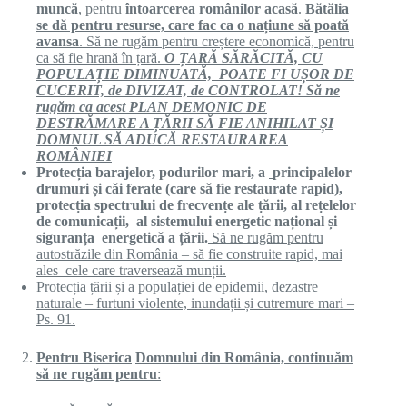
muncă
, pentru
întoarcerea românilor acasă
.
Bătălia
se dă pentru resurse, care fac ca o națiune să poată
avansa
. Să ne rugăm pentru creștere economică, pentru
ca să fie hrană în țară.
O ȚARĂ SĂRĂCITĂ, CU
POPULAȚIE DIMINUATĂ, POATE FI UȘOR DE
CUCERIT, de DIVIZAT, de CONTROLAT! Să ne
rugăm ca acest PLAN DEMONIC DE
DESTRĂMARE A ȚĂRII SĂ FIE ANIHILAT ȘI
DOMNUL SĂ ADUCĂ RESTAURAREA
ROMÂNIEI
Protecția barajelor, podurilor mari, a
principalelor
drumuri și căi ferate
(care să fie restaurate rapid),
protecția spectrului de frecvențe ale țării, al
rețelelor
de comunicații, al sistemului energetic național
și
siguranța energetică
a țării.
Să ne rugăm pentru
autostrăzil
e
din România – să fie construite rapid, mai
ales cele care traversează munții.
Protecția țării și a populației de epidemii, dezastre
naturale – furtuni violente, inundații și cutremure mari –
Ps. 91
.
Pentru
Biserica
Domnului din România, continuăm
să ne rugăm pentru
: