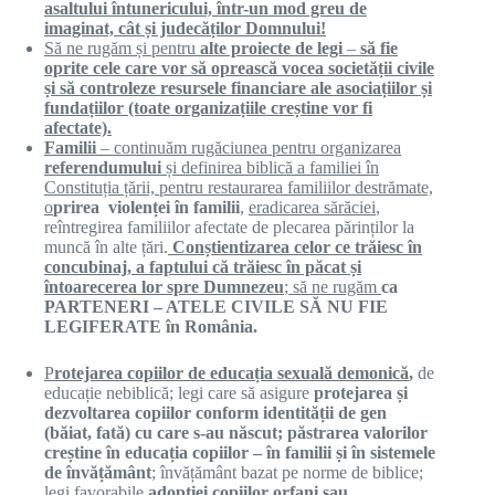
asaltului întunericului, într-un mod greu de
imaginat, cât și judecăților Domnului!
Să ne rugăm și pentru
alte proiecte de legi
–
să fie
oprite cele care vor să oprească vocea societății civile
și să controleze resursele financiare ale asociațiilor și
fundațiilor (toate organizațiile creștine vor fi
afectate).
Familii
– continuăm rugăciunea pentru organizarea
referendumului
și definirea biblică a familiei în
Constituția țării, pentru restaurarea familiilor destrămate,
o
prirea violenței în familii
,
eradicarea sărăciei
,
reîntregirea familiilor afectate de plecarea părinților la
muncă în alte țări.
Conștientizarea celor ce trăiesc în
concubinaj,
a faptului
că trăiesc în păcat și
întoarecerea lor spre Dumnezeu
; să ne rugăm
ca
PARTENERI – ATELE CIVILE S
Ă
NU FIE
LEGIFERATE
î
n
România.
P
rotejarea
copiilor de educația sexuală demonic
ă
,
de
educație nebiblică; legi care să asigure
protejarea
ș
i
dezvoltarea copiilor conform
identității
de gen
(băiat, fată) cu care s-au născut; păstrarea valorilor
creștine
î
n educația copiilor – în familii și în sistemele
de
învățământ
; învățământ bazat pe norme de biblice;
legi favorabile
adopției copiilor orfani sau