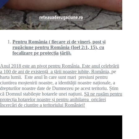
Pentru România
(
fiecare zi de vineri- post
ș
i
rugăciune pentru România (Ioel 2:1, 15), cu
focalizare pe
protecția
ță
rii).
Anul 2018 este an pivot pentru România. Este anul celebrării
a 100 de ani de existență a țării noastre iubite, România,
pe
harta lumii. Este anul în care sunt mari presiuni pentru
ciuntirea moștenirii noastre, a identității noastre naționale, a
drepturilor noastre date de Dumnezeu pe acest teritoriu. Știm
că Domnul stabilește hotarele unei națiuni.
Să ne rugăm pentru
protecția hotarelor noastre și pentru anihilarea oricărei
încercări de ciuntire a teritoriului României!