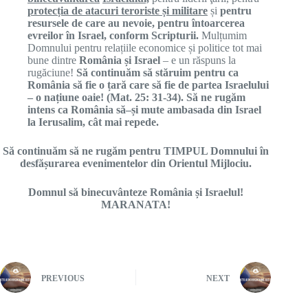
protecția de atacuri teroriste și militare
și
pentru
resursele de care au nevoie, pentru întoarcerea
evreilor în Israel, conform Scripturii.
Mulțumim
Domnului pentru relațiile economice și politice tot mai
bune dintre
România și Israel
– e un răspuns la
rugăciune!
S
ă
continuăm
s
ă
stăruim
pentru ca
România
s
ă
fie o
ț
ar
ă
care s
ă
fie de partea Israelului
– o
națiune
oaie! (Mat. 25: 31-34). S
ă
ne
rugăm
intens ca
România
s
ă
–
ș
i mute ambasada din Israel
la Ierusalim,
cât
mai repede
.
Să continuăm să ne rugăm pentru TIMPUL Domnului în
desfășurarea evenimentelor din Orientul Mijlociu.
Domnul să binecuvânteze România și Israelul!
MARANATA!
PREVIOUS
NEXT