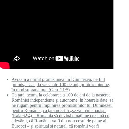
Avraam a primit promisiunea lui Dumnezeu, pe fiul
promis, Isaac, la vârsta de 100 de ani, printr-o minune,
în mod supranatural (Gen. 21:5)
Ca țară, acum, la celebrarea a 100 de ani de la nașterea
României independente și autonome, în hotarele date, să
ne rugăm pentru împlinirea promisiunilor lui Dumnezeu
pentru România
:
că țara noastră „se va mărita iarăși”
(Isaia 62:4) – România să devină o națiune creștină cu
adevărat
,
că România va fi din nou coșul de pâine al
Europei – și spiritual și natural, că românii vor fi