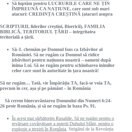
S
ă
luptăm
pentru LUCRURIL
E
CARE NE
Ț
IN
Î
MPREUN
Ă
CA
NAȚIUNE, care sunt sub mari
atacuri
:
CREDINȚA
CREȘTINĂ
(atacuri asupra
SCRIPTURII, liderilor
creștini
, Bisericii), FAMILIA
BIBLIC
Ă,
TERITORIUL
ȚĂ
RII – integritatea
teritorial
ă
a
ță
rii.
S
ă
–
L
chemăm
pe Domnul Isus ca
Izbăvitor
al
României
. S
ă
ne
rugăm
ca Domnul s
ă
ridice
izbăvitori
pentru
națiunea
noastr
ă
– oameni dup
ă
inima Lui. S
ă
ne
rugăm
pentru schimbarea inimilor
celor care sunt
î
n autoritate
î
n
ț
ara noastr
ă
!
S
ă
ne
rugăm
… Tat
ă,
vie
Împărăția
TA, fac
ă
-se
v
oia TA,
precum
î
n cer,
așa
ș
i pe
pământ
–
î
n
România
Să cerem binecuvântarea Domnului din Numeri 6:24-
26 peste România, și să ne rugăm în baza Ps. 91.
În acest mai sărbătorim Rusaliile. Să ne rugăm pentru o
revărsare covârșitoare a puterii Duhului Sfânt, pentru o
explozie a trezirii în România
. Strigătul de la Revoluția