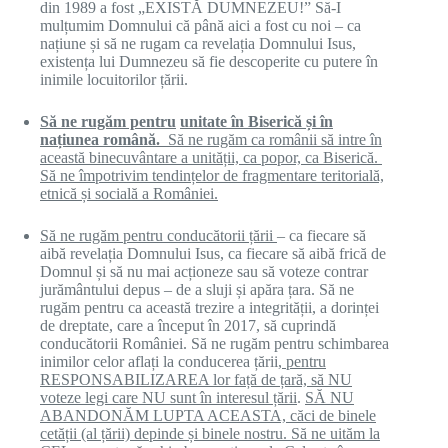
din 1989 a fost „EXISTĂ DUMNEZEU!” Să-I
mulțumim Domnului că până aici a fost cu noi – ca
națiune și să ne rugam ca revelația Domnului Isus,
existența lui Dumnezeu să fie descoperite cu putere în
inimile locuitorilor țării.
S
ă
ne
rugăm
pentru
u
nitate
în Biserică și în
națiunea română
.
Să ne rugăm ca românii să intre în
această binecuvântare a unității, ca popor, ca Biserică.
Să ne împotrivim tendințelor de fragmentare teritorială,
etnică și socială a României.
Să ne rugăm pentru conducătorii țării
– ca fiecare să
aibă revelația Domnului Isus, ca fiecare să aibă frică de
Domnul și să nu mai acționeze sau să voteze contrar
jurământului depus – de a sluji și apăra țara. Să ne
rugăm pentru ca această trezire a integrității, a dorinței
de dreptate, care a început în 2017, să cuprindă
conducătorii României. Să ne rugăm pentru schimbarea
inimilor celor aflați la conducerea țării,
pentru
RESPONSABILIZAREA lor față de țară, să NU
voteze legi care NU sunt în interesul țării
.
SĂ NU
ABANDONĂM LUPTA ACEASTA, căci de binele
cetății (al țării) depinde și binele nostru. Să ne uităm la