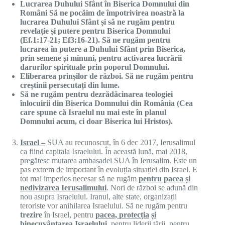
Lucrarea Duhului
Sfân
t în Biserica Domnului din
Români
Să ne
pocăi
m de împotrivirea noastră la
lucrarea Duhului
Sfân
t și să ne
rugăm
pentru
revelație și pute
re
pentru Biseric
a Domnului
(Ef.1:17-21; Ef3:16-21). S
ă
ne
rugăm
pentru
lucrarea
î
n putere a Duhului
Sfânt
prin Biserica,
prin semene
ș
i minuni, pentru activarea
lucrării
darurilor spirituale prin poporul Domnului.
Eliberarea
prinșilor
de
război
. Să ne rugăm
pentru
creștinii
persecutați
din lume.
S
ă
ne
rugăm
pentru
dezrădăcinarea
teologiei
î
nlocuirii din Biserica Domnului din
România
(Cea
care spune c
ă
Israelul nu mai este
î
n planul
Domnului acum, ci doar Biserica lui Hristos).
Israel
–
SUA au recunoscut, în 6 dec 2017, Ierusalimul
ca fiind capitala Israelului. În această lună, mai 2018,
pregătesc mutarea ambasadei SUA în Ierusalim. Este un
pas extrem de important în evoluția situației din Israel. E
tot mai imperios necesar să ne rugăm
pentru pacea
ș
i
nedivizarea Ierusalimului
. Nori de război se adună din
nou asupra Israelului. Iranul, alte state, organizații
teroriste vor anihilarea Israelului. Să ne rugăm pentru
trezire
în Israel, pentru
pacea,
protecția
ș
i
binecuvântarea
Israelului,
pentru liderii ţării, pentru