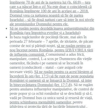
împlinește 70 de ani de la nașterea lui (Is. 66:8) – țara
care s-a născut într-o zi! Nu este doar o coincidență că
România împlinește 100 de ani în același an – 2018.
Domnul vrea ca națiunea noastră să fie de partea
Israelului – să fie două națiuni care să intre în noi nivele
ale promisiunilor Domnului pentru ele.
Să ne rugăm pentru
dezrădăcinarea antisemitismului din
România
(ura împotriva evreilor și a Israelului)
În baza rugăciunilor de pocăință făcute, mai ales în
perioada 27 februarie – 7 aprilie, de idolatrie, de păcate
comise de noi și părinții noștri,
să ne rugăm pentru un
nou început pentru România, pentru IZBĂVIREA țării
de influența comunistă.
Comunismul a adus frică,
manipulare, control, L-a scos pe Dumnezeu din viețile
oamenilor, făcându-i pe oameni să se încreadă în
oameni (conducătorii – statul – care asigură cele
necesare vieții).
Să ne rugăm pentru ca acest blestem al
încrederii în om (Ier. 17:5) să fie rupt de peste populația
României și oamenii să se întoarcă la Domnul, să intre
în binecuvântarea Domnului (Ier. 17:7-8)
. Să ne rugăm
pentru anularea influențelor manipulative, de control de
peste popor și ca ochii românilor să se deschidă și să-L
vadă pe Domnul Isus ca unica sursă și resursă de viață,
pentru schimbarea mentalității oamenilor,
pentru
izbăvirea și protecția țării de lucrările întunericului .