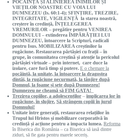
POCĂINȚĂ
Ș
I ALINIEREA INIMILOR
Ș
I
VIEȚILOR
NOASTRE CU VOIA LUI
DUMNEZEU (Is. 60:1-4); SFINȚIRE, TREZIRE,
INTEGRITATE, VIGILEN
ȚĂ
la starea noastră,
creștere
î
n
credință
,
ÎNȚELEGEREA
VREMURILOR –
pregătire
pentru VENIREA
DOMNULUI – extinderea
ÎMPĂRĂȚIEI
LUI
DUMNEZEU,
î
ntoarcere la Scriptur
î
, radicali
pentru Isus. MOBILIZAREA creștinilor la
rugăciune. Restaurarea
părtășiei
cu
frații
–
î
n
grupe,
î
n comunitatea
creștină
ș
i
atenție
la pericolul
părtășiei
virtuale – prin internet, care duce la
izolare, care fur
ă
timp
ș
i putere.
E o chemare la
pocăință, la unitate, la întoarcere la dragostea
dintâi, la rugăciune necurmată, la tânjire după
Domnul, la foame și sete după Dumnezeu!
Dumnezeu ne cheamă să FIM GATA!
Trezirea copiilor, a
adolescenților
–
implicarea lor în
rugăciune, în slujire.
Să strângem copiii în jurul
Domnului!
Unitate între generații, restaurarea relațiilor în
Trupul lui Hristos și mobilizare corporativă în
credință și acțiune pentru a impacta lumea.
Reforma
în Biserica din România – ca Biserica să iasă dintre
ziduri, să fie gata pentru marele seceriș.