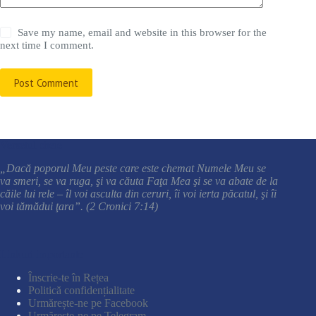
Save my name, email and website in this browser for the
next time I comment.
Post Comment
Versetul cheie
„Dacă poporul Meu peste care este chemat Numele Meu se
va smeri, se va ruga, şi va căuta Faţa Mea şi se va abate de la
căile lui rele – îl voi asculta din ceruri, îi voi ierta păcatul, şi îi
voi tămădui ţara”. (2 Cronici 7:14)
Linkuri importante
Înscrie-te în Rețea
Politică confidențialitate
Urmărește-ne pe Facebook
Urmărește-ne pe Telegram