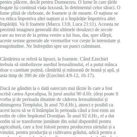
pentru plăcere, decât pentru Dumnezeu. O lume în care țările
bogate își continuă viața luxoasă, în detrimentul celor săraci. O
lume plină de războaie, de foamete și de moarte. O națiune se
va ridica împotriva altei națiuni și o împărăție împotriva altei
împărății. Va fi foamete (Marcu 13:8, Luca 21:11). Aceasta ne
prezintă imaginea generală din ultimele douăzeci de secole
care au trecut de la prima venire a lui Isus, dar, spre sfârșit,
aceste semne generale ale vremurilor vor crește în intensitate și
magnitudine. Ne îndreptăm spre un punct culminant.
Cântărirea se referă la lipsuri, la foamete. Când Ezechiel
trebuia să simbolizeze asediul Ierusalimului, el a putut mânca
doar o cantitate puțină, cântărită și măsurată de hrană și apă, și
asta timp de 390 de zile (Ezechiel 4:9-12, 16-17).
Dacă ne gândim la o dată oarecum mai târzie în care a fost
scrisă cartea Apocalipsa, în jurul anului 90 d.Hr. (deși poate fi
vorba și de perioada dinainte de căderea Ierusalimului și
distrugerea Templului, în anul 70 d.Hr.), atunci e posibil ca
acest lucru să se fi întâmplat în perioada când a fost emis un
ordin de către împăratul Domițian. În anul 92 d.Hr., el a dat
ordin să se transforme jumătate din solul disponibil pentru
agricultură, care a fost folosit pentru producerea uleiului și a
vinului, pentru producția și cultivarea grâului, adică pentru a