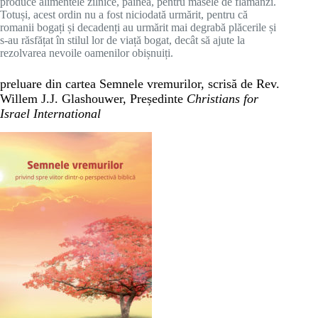
produce alimentele zilnice, pâinea, pentru masele de flămânzi.
Totuși, acest ordin nu a fost niciodată urmărit, pentru că
romanii bogați și decadenți au urmărit mai degrabă plăcerile și
s-au răsfățat în stilul lor de viață bogat, decât să ajute la
rezolvarea nevoile oamenilor obișnuiți.
preluare din cartea Semnele vremurilor, scrisă de Rev.
Willem J.J. Glashouwer, Președinte
Christians for
Israel International