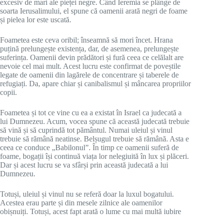
excesiv de mari ale pieței negre. Când Ieremia se plânge de
soarta Ierusalimului, el spune că oamenii arată negri de foame
și pielea lor este uscată.
Foametea este ceva oribil; înseamnă să mori încet. Hrana
puțină prelungește existența, dar, de asemenea, prelungește
suferința. Oamenii devin prădători și fură ceea ce celălalt are
nevoie cel mai mult. Acest lucru este confirmat de poveștile
legate de oamenii din lagărele de concentrare și taberele de
refugiați. Da, apare chiar și canibalismul și mâncarea propriilor
copii.
Foametea și tot ce vine cu ea a existat în Israel ca judecată a
lui Dumnezeu. Acum, vocea spune că această judecată trebuie
să vină și să cuprindă tot pământul. Numai uleiul și vinul
trebuie să rămână neatinse. Belșugul trebuie să rămână. Asta e
ceea ce conduce „Babilonul”. În timp ce oamenii suferă de
foame, bogații își continuă viața lor nelegiuită în lux și plăceri.
Dar și acest lucru se va sfârși prin această judecată a lui
Dumnezeu.
Totuși, uleiul și vinul nu se referă doar la luxul bogatului.
Acestea erau parte și din mesele zilnice ale oamenilor
obișnuiți. Totuși, acest fapt arată o lume cu mai multă iubire