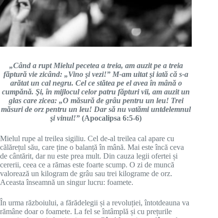
„Când a rupt Mielul pecetea a treia, am auzit pe a treia
făptură vie zicând: „Vino şi vezi!” M-am uitat şi iată că s-a
arătat un cal negru. Cel ce stătea pe el avea în mână o
cumpănă. Şi, în mijlocul celor patru făpturi vii, am auzit un
glas care zicea: „O măsură de grâu pentru un leu! Trei
măsuri de orz pentru un leu! Dar să nu vatămi untdelemnul
şi vinul!”
(Apocalipsa 6:5-6)
Mielul rupe al treilea sigiliu. Cel de-al treilea cal apare cu
călărețul său, care ține o balanță în mână. Mai este încă ceva
de cântărit, dar nu este prea mult. Din cauza legii ofertei și
cererii, ceea ce a rămas este foarte scump. O zi de muncă
valorează un kilogram de grâu sau trei kilograme de orz.
Aceasta înseamnă un singur lucru: foamete.
În urma războiului, a fărădelegii și a revoluției, întotdeauna va
rămâne doar o foamete. La fel se întâmplă și cu prețurile