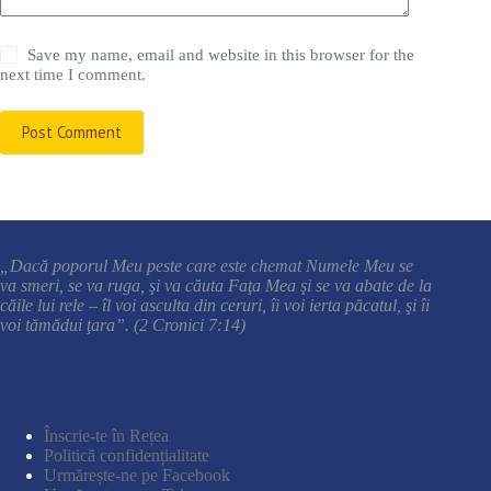
Save my name, email and website in this browser for the
next time I comment.
Post Comment
Versetul cheie
„Dacă poporul Meu peste care este chemat Numele Meu se
va smeri, se va ruga, şi va căuta Faţa Mea şi se va abate de la
căile lui rele – îl voi asculta din ceruri, îi voi ierta păcatul, şi îi
voi tămădui ţara”. (2 Cronici 7:14)
Linkuri importante
Înscrie-te în Rețea
Politică confidențialitate
Urmărește-ne pe Facebook