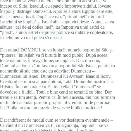
Este tentant să vedem un efect de domino în acest sens. Se
începe cu Siria. Israelul, cu spatele împotriva zidului, lovește
înapoi și distruge Damascul. Apoi se alătură Egiptul care este,
de asemenea, lovit. După aceasta, “primul inel” din jurul
Israelului se implică și Israel abia supraviețuiește. Atunci se va
alătura “cel de-al doilea inel”, iar împotriva unui astfel de
“jihad”, a unor astfel de puteri politice și militare copleșitoare,
Israelul nu va mai putea să reziste.
Dar atunci DOMNUL se va lupta în numele poporului Său și
“puterea” lui Allah va fi biruită în mod public. După aceea,
toate națiunile, întreaga lume, se implică. Dar, din nou,
Domnul acționează în favoarea poporului Său Israel, pentru ca
neamurile să știe cine este cu adevărat Dumnezeu –
Dumnezeul lui Israel, Dumnezeul lui Avraam, Isaac și Iacov,
Creatorul cerului și al pământului, Tatăl Domnului nostru Isus
Hristos. În comparație cu El, toți ceilalți “dumnezei” se
dovedesc a fi idoli. Totul e bine cand se termină cu bine. Dar
trebuie să fim atenți. Pentru că, în felul acesta, din nou formăm
un fel de calendar profetic propriu al vremurilor de pe urmă!
Iar Biblia nu este un puzzle de versete biblice profetice!
Dar indiferent de modul cum se vor desfășura evenimentele –
Cuvântul lui Dumnezeu va fi, cu siguranță, împlinit – se va
termina cu venirea lui Mesia al Israelului, Împăratul