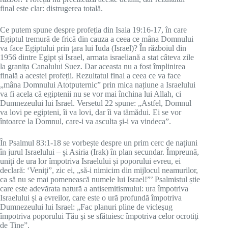
final este clar: distrugerea totală.
Ce putem spune despre profeția din Isaia 19:16-17, în care
Egiptul tremură de frică din cauza a ceea ce mâna Domnului
va face Egiptului prin țara lui Iuda (Israel)? În războiul din
1956 dintre Egipt și Israel, armata israeliană a stat câteva zile
la granița Canalului Suez. Dar aceasta nu a fost împlinirea
finală a acestei profeții. Rezultatul final a ceea ce va face
„mâna Domnului Atotputernic” prin mica națiune a Israelului
va fi acela că egiptenii nu se vor mai închina lui Allah, ci
Dumnezeului lui Israel. Versetul 22 spune: „Astfel, Domnul
va lovi pe egipteni, îi va lovi, dar îi va tămădui. Ei se vor
întoarce la Domnul, care-i va asculta şi-i va vindeca”.
În Psalmul 83:1-18 se vorbește despre un prim cerc de națiuni
în jurul Israelului – și Asiria (Irak) în plan secundar. Împreună,
uniți de ura lor împotriva Israelului și poporului evreu, ei
declară: ‘Veniţi”, zic ei, „să-i nimicim din mijlocul neamurilor,
ca să nu se mai pomenească numele lui Israel!”’ Psalmistul știe
care este adevărata natură a antisemitismului: ura împotriva
Israelului și a evreilor, care este o ură profundă împotriva
Dumnezeului lui Israel: „Fac planuri pline de vicleşug
împotriva poporului Tău şi se sfătuiesc împotriva celor ocrotiţi
de Tine”.