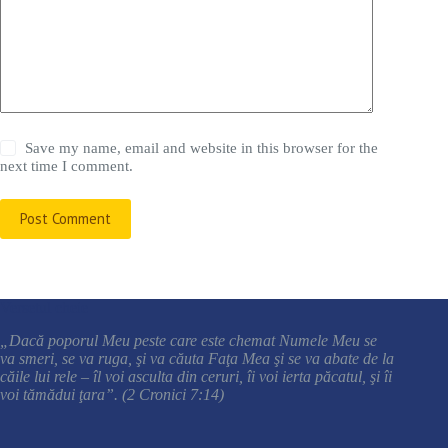
Save my name, email and website in this browser for the
next time I comment.
Post Comment
Versetul cheie
„Dacă poporul Meu peste care este chemat Numele Meu se
va smeri, se va ruga, şi va căuta Faţa Mea şi se va abate de la
căile lui rele – îl voi asculta din ceruri, îi voi ierta păcatul, şi îi
voi tămădui ţara”. (2 Cronici 7:14)