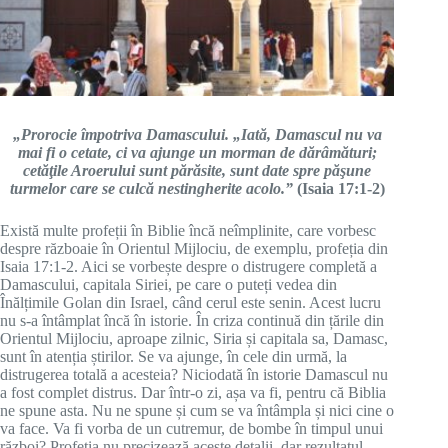
„Prorocie împotriva Damascului. „Iată, Damascul nu va
mai fi o cetate, ci va ajunge un morman de dărâmături;
cetăţile Aroerului sunt părăsite, sunt date spre păşune
turmelor care se culcă nestingherite acolo.”
(Isaia 17:1-2)
Există multe profeții în Biblie încă neîmplinite, care vorbesc
despre războaie în Orientul Mijlociu, de exemplu, profeția din
Isaia 17:1-2. Aici se vorbește despre o distrugere completă a
Damascului, capitala Siriei, pe care o puteți vedea din
Înălțimile Golan din Israel, când cerul este senin. Acest lucru
nu s-a întâmplat încă în istorie. În criza continuă din țările din
Orientul Mijlociu, aproape zilnic, Siria și capitala sa, Damasc,
sunt în atenția știrilor. Se va ajunge, în cele din urmă, la
distrugerea totală a acesteia? Niciodată în istorie Damascul nu
a fost complet distrus. Dar într-o zi, așa va fi, pentru că Biblia
ne spune asta. Nu ne spune și cum se va întâmpla și nici cine o
va face. Va fi vorba de un cutremur, de bombe în timpul unui
război? Profeția nu precizează aceste detalii, dar rezultatul