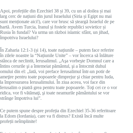
Apoi, profețiile din Ezechiel 38 și 39, cu un al doilea și mai
larg cerc de națiuni din jurul Israelului (Siria și Egipt nu mai
sunt menționate aici!), care vor brusc să șteargă Israelul de pe
hartă. Avem Turcia, Iranul și fostele republici sovietice și
Rusia în fundal? Va urma un război islamic sfânt, un jihad,
împotriva Israelului?
În Zaharia 12:1-3 (și 14), toate națiunile – putem face referire
în zilele noastre la “Națiunile Unite” – vor încerca să înlăture
stânca de neclintit, Ierusalimul. „Aşa vorbeşte Domnul care a
întins cerurile şi a întemeiat pământul, şi a întocmit duhul
omului din el: „Iată, voi preface Ierusalimul într-un potir de
ameţire pentru toate popoarele dimprejur şi chiar pentru Iuda,
la împresurarea Ierusalimului. În ziua aceea, voi face din
Ierusalim o piatră grea pentru toate popoarele. Toţi cei ce o vor
ridica, vor fi vătămaţi, şi toate neamurile pământului se vor
strânge împotriva lui”.
Ce putem spune despre profeția din Ezechiel 35-36 referitoare
la Edom (Iordania), care va fi distrus? Există încă multe
profeții neîmplinite!