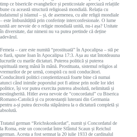
timp ce bisericile evanghelice și penticostale apreciază relațiile
bune cu această structură religioasă mondială. Relația cu
iudaismul și islamul – și, de asemenea, cu alte religii mondiale
– este îmbunătățită prin conferințe interconfesionale. O lume
unită are nevoie de o religie mondială unită, nu-i așa? Unitate
în diversitate, dar nimeni nu va putea pretinde că deține
adevărul.
Femeia – care este numită “prostituată” în Apocalipsa – stă pe
o fiară, spune Ioan în Apocalipsa 17:3. Așa au stat întotdeauna
lucrurile cu marile dictaturi. Puterea politică și puterea
spirituală merg mână în mână. Prostituata, sistemul religios al
vremurilor de pe urmă, conspiră cu noii conducători.
Conducătorii politici conștientizează foarte bine că numai
atunci când inimile poporului pot fi atinse prin noile lor idei
politice, își vor putea exercita puterea absolută, nelimitată și
nestingherită. Hitler avea nevoie de “concordatul” cu Biserica
Romano-Catolică și cu protestanții luterani din Germania
pentru a-și putea dezvolta stăpânirea la o dictatură completă și
absolută.
Tratatul german “Reichskonkordat”, numit și Concordatul de
la Roma, este un concordat între Sfântul Scaun și Reichul
german. Acesta a fost semnat la 20 iulie 1933 de cardinalul