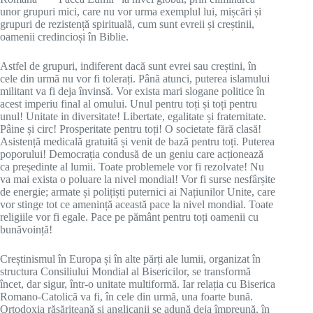
unor grupuri mici, care nu vor urma exemplul lui, mișcări și
grupuri de rezistență spirituală, cum sunt evreii și creștinii,
oamenii credincioși în Biblie.
Astfel de grupuri, indiferent dacă sunt evrei sau creștini, în
cele din urmă nu vor fi tolerați. Până atunci, puterea islamului
militant va fi deja învinsă. Vor exista mari slogane politice în
acest imperiu final al omului. Unul pentru toți și toți pentru
unul! Unitate in diversitate! Libertate, egalitate și fraternitate.
Pâine și circ! Prosperitate pentru toți! O societate fără clasă!
Asistență medicală gratuită și venit de bază pentru toți. Puterea
poporului! Democrația condusă de un geniu care acționează
ca președinte al lumii. Toate problemele vor fi rezolvate! Nu
va mai exista o poluare la nivel mondial! Vor fi surse nesfârșite
de energie; armate și polițiști puternici ai Națiunilor Unite, care
vor stinge tot ce amenință această pace la nivel mondial. Toate
religiile vor fi egale. Pace pe pământ pentru toți oamenii cu
bunăvoință!
Creștinismul în Europa și în alte părți ale lumii, organizat în
structura Consiliului Mondial al Bisericilor, se transformă
încet, dar sigur, într-o unitate multiformă. Iar relația cu Biserica
Romano-Catolică va fi, în cele din urmă, una foarte bună.
Ortodoxia răsăriteană și anglicanii se adună deja împreună, în