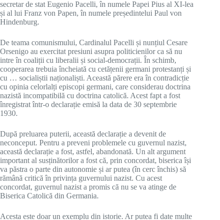
secretar de stat Eugenio Pacelli, în numele Papei Pius al XI-lea
și al lui Franz von Papen, în numele președintelui Paul von
Hindenburg.
De teama comunismului, Cardinalul Pacelli și nunțiul Cesare
Orsenigo au exercitat presiuni asupra politicienilor ca să nu
intre în coaliții cu liberalii și social-democrații. În schimb,
cooperarea trebuia încheiată cu cetățenii germani protestanți și
cu … socialiștii naționaliști. Această părere era în contradicție
cu opinia celorlalți episcopi germani, care considerau doctrina
nazistă incompatibilă cu doctrina catolică. Acest fapt a fost
înregistrat într-o declarație emisă la data de 30 septembrie
1930.
După preluarea puterii, această declarație a devenit de
neconceput. Pentru a preveni problemele cu guvernul nazist,
această declarație a fost, astfel, abandonată. Un alt argument
important al susținătorilor a fost că, prin concordat, biserica își
va păstra o parte din autonomie și ar putea (în cerc închis) să
rămână critică în privința guvernului nazist. Cu acest
concordat, guvernul nazist a promis că nu se va atinge de
Biserica Catolică din Germania.
Acesta este doar un exemplu din istorie. Ar putea fi date multe