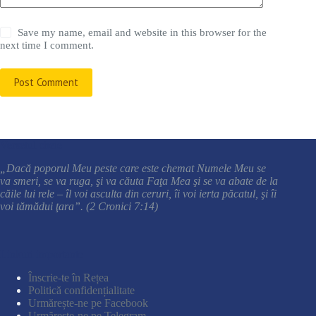
Save my name, email and website in this browser for the
next time I comment.
Post Comment
Versetul cheie
„Dacă poporul Meu peste care este chemat Numele Meu se
va smeri, se va ruga, şi va căuta Faţa Mea şi se va abate de la
căile lui rele – îl voi asculta din ceruri, îi voi ierta păcatul, şi îi
voi tămădui ţara”. (2 Cronici 7:14)
Linkuri importante
Înscrie-te în Rețea
Politică confidențialitate
Urmărește-ne pe Facebook
Urmărește-ne pe Telegram