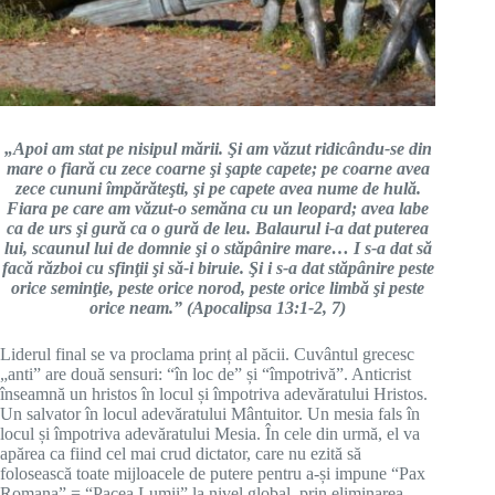
„Apoi am stat pe nisipul mării. Şi am văzut ridicându-se din
mare o fiară cu zece coarne şi şapte capete; pe coarne avea
zece cununi împărăteşti, şi pe capete avea nume de hulă.
Fiara pe care am văzut-o semăna cu un leopard; avea labe
ca de urs şi gură ca o gură de leu. Balaurul i-a dat puterea
lui, scaunul lui de domnie şi o stăpânire mare… I s-a dat să
facă război cu sfinţii şi să-i biruie. Şi i s-a dat stăpânire peste
orice seminţie, peste orice norod, peste orice limbă şi peste
orice neam.” (Apocalipsa 13:1-2, 7)
Liderul final se va proclama prinț al păcii. Cuvântul grecesc
„anti” are două sensuri: “în loc de” și “împotrivă”. Anticrist
înseamnă un hristos în locul și împotriva adevăratului Hristos.
Un salvator în locul adevăratului Mântuitor. Un mesia fals în
locul și împotriva adevăratului Mesia. În cele din urmă, el va
apărea ca fiind cel mai crud dictator, care nu ezită să
folosească toate mijloacele de putere pentru a-și impune “Pax
Romana” = “Pacea Lumii” la nivel global, prin eliminarea